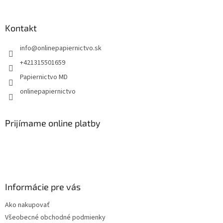
á
p
ä
Kontakt
t
info
@
onlinepapiernictvo.sk
i
e
+421315501659
Papiernictvo MD
onlinepapiernictvo
Prijímame online platby
Informácie pre vás
Ako nakupovať
Všeobecné obchodné podmienky