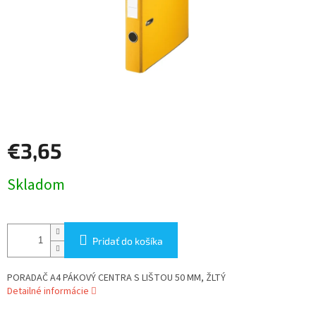
€3,65
Jednotková
Skladom
cena:
Pridať do košíka
PORADAČ A4 PÁKOVÝ CENTRA S LIŠTOU 50 MM, ŽLTÝ
Detailné informácie