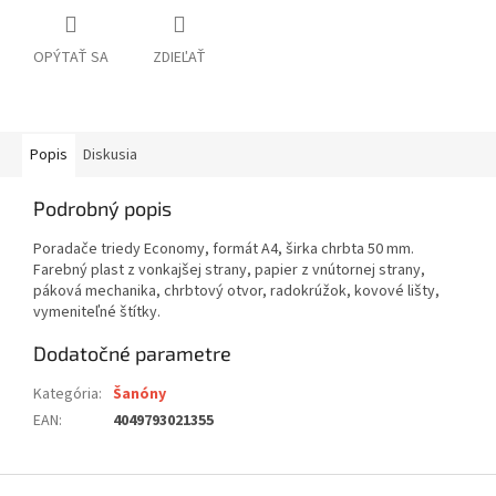
OPÝTAŤ SA
ZDIEĽAŤ
Popis
Diskusia
Podrobný popis
Poradače triedy Economy, formát A4, širka chrbta 50 mm.
Farebný plast z vonkajšej strany, papier z vnútornej strany,
páková mechanika, chrbtový otvor, radokrúžok, kovové lišty,
vymeniteľné štítky.
Dodatočné parametre
Kategória
:
Šanóny
EAN
:
4049793021355
Z