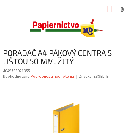
Prejsť
NÁKUP
na
obsah
KOŠÍK
PORADAČ A4 PÁKOVÝ CENTRA S
LIŠTOU 50 MM, ŽLTÝ
4049793021355
Priemerné
Neohodnotené
Podrobnosti hodnotenia
Značka:
ESSELTE
hodnotenie
produktu
je
0,0
z
5
hviezdičiek.