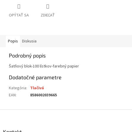
OPÝTAŤ SA
ZDIEĽAŤ
Popis
Diskusia
Podrobný popis
Šatňový blok-100 lístkov-farebný papier
Dodatočné parametre
Kategória
:
Tlačivá
EAN
:
8586002039665
Z
á
p
ä
Kontakt