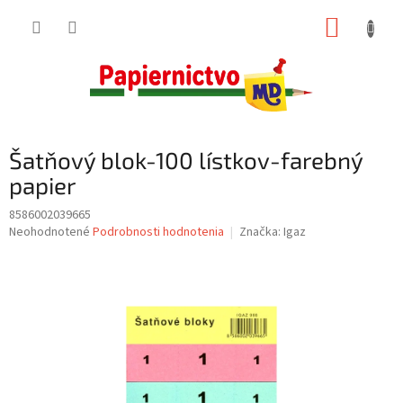
Prejsť
NÁKUP
na
obsah
KOŠÍK
Šatňový blok-100 lístkov-farebný
papier
8586002039665
Priemerné
Neohodnotené
Podrobnosti hodnotenia
Značka:
Igaz
hodnotenie
produktu
je
0,0
z
5
hviezdičiek.