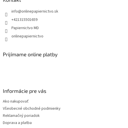
t
info
@
onlinepapiernictvo.sk
i
e
+421315501659
Papiernictvo MD
onlinepapiernictvo
Prijímame online platby
Informácie pre vás
Ako nakupovať
Všeobecné obchodné podmienky
Reklamačný poriadok
Doprava a platba