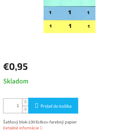
€0,95
Jednotková
Skladom
cena:
Pridať do košíka
Šatňový blok-100 lístkov-farebný papier
Detailné informácie