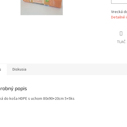
Vrecká d
Detailné 
TLAČ
s
Diskusia
robný popis
ká do koša HDPE s uchom 80x90+20cm 5+5ks