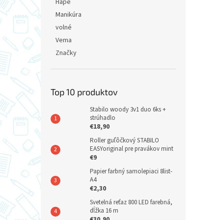
Hape
Manikúra
volné
Vema
Značky
Top 10 produktov
Stabilo woody 3v1 duo 6ks +
strúhadlo
€18,90
Roller guľôčkový STABILO
EASYoriginal pre pravákov mint
€9
Papier farbný samolepiaci 8list-
A4
€2,30
Svetelná reťaz 800 LED farebná,
dĺžka 16 m
€30,90