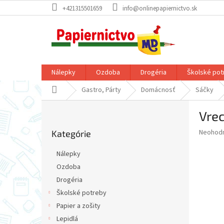
Prejsť
+421315501659
info@onlinepapiernictvo.sk
na
obsah
Nálepky
Ozdoba
Drogéria
Školské pot
Domov
Gastro, Párty
Domácnosť
Sáčky
B
Vre
o
Preskočiť
č
Priemer
Neohod
Kategórie
kategórie
n
hodnote
ý
produkt
Nálepky
p
je
Ozdoba
0,0
a
z
Drogéria
n
5
e
Školské potreby
hviezdič
l
Papier a zošity
Lepidlá