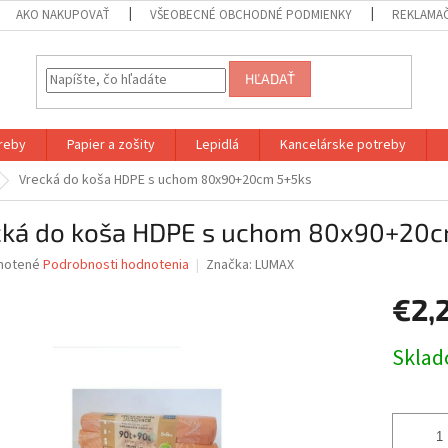
AKO NAKUPOVAŤ
VŠEOBECNÉ OBCHODNÉ PODMIENKY
REKLAMA
HĽADAŤ
reby
Papier a zošity
Lepidlá
Kancelárske potreby
Vrecká do koša HDPE s uchom 80x90+20cm 5+5ks
cká do koša HDPE s uchom 80x90+20c
né
notené
Podrobnosti hodnotenia
Značka:
LUMAX
nie
€2,
u
Jednotk
Skla
cena:
iek.