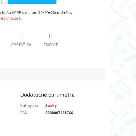
o koša HDPE s uchom 80x90+20cm 5+5ks
informácie
OPÝTAŤ SA
ZDIEĽAŤ
Dodatočné parametre
Kategória
:
Sáčky
EAN
:
8588007281766