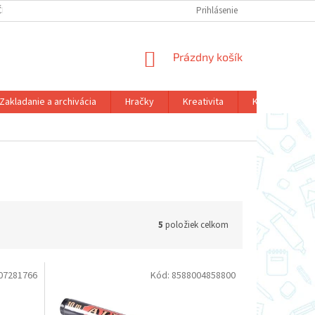
ČNÝ PORIADOK
DOPRAVA A PLATBA
FORMULÁR ODSTÚPENIA OD KÚ
Prihlásenie
NÁKUPNÝ
Prázdny košík
KOŠÍK
Zakladanie a archivácia
Hračky
Kreativita
Kalendár - diár
5
položiek celkom
07281766
Kód:
8588004858800