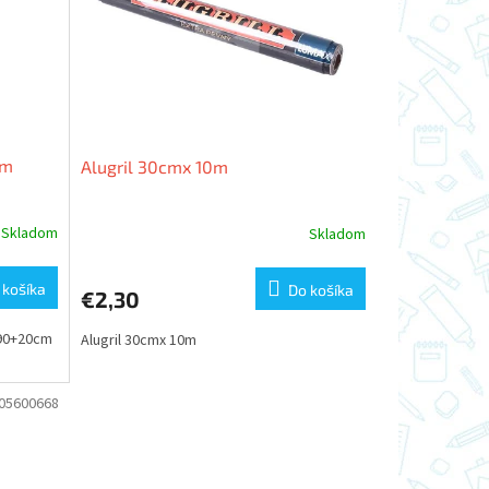
om
Alugril 30cmx 10m
Skladom
Skladom
 košíka
Do košíka
€2,30
x90+20cm
Alugril 30cmx 10m
05600668