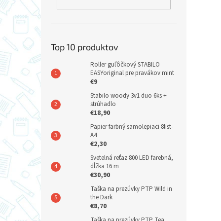
Top 10 produktov
Roller guľôčkový STABILO
EASYoriginal pre pravákov mint
€9
Stabilo woody 3v1 duo 6ks +
strúhadlo
€18,90
Papier farbný samolepiaci 8list-
A4
€2,30
Svetelná reťaz 800 LED farebná,
dĺžka 16 m
€30,90
Taška na prezúvky PTP Wild in
the Dark
€8,70
Taška na prezúvky PTP Tea