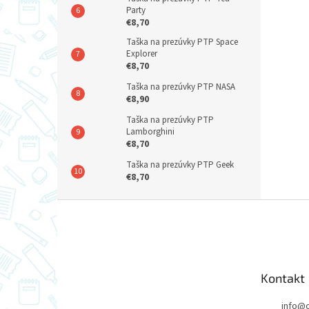
Party
€8,70
Taška na prezúvky PTP Space
Explorer
€8,70
Taška na prezúvky PTP NASA
€8,90
Taška na prezúvky PTP
Lamborghini
€8,70
Taška na prezúvky PTP Geek
€8,70
Z
á
p
ä
t
Kontakt
i
e
info
@