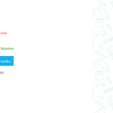
evná
Skladom
 košíka
100