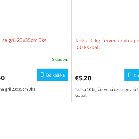
 na gril 23x35cm 3ks
Taška 10 kg červená extra p
100 ks/bal.
Skladom
Do košíka
Do
40
€5,20
na gril 23x35cm 3ks
Taška 10 kg červená extra pevná 
ks/bal.
O
v
l
á
d