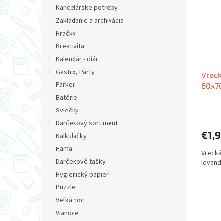
i
p
Kancelárske potreby
s
r
Zakladanie a archivácia
p
o
r
d
Hračky
o
u
Kreativita
d
k
Kalendár - diár
u
t
Gastro, Párty
Vrec
k
o
Parker
60x7
t
v
o
Batérie
v
Sviečky
Darčekový sortiment
€1,
Kalkulačky
Hama
Vrecká
Darčekové tašky
levand
Hygienický papier
Puzzle
Veľká noc
Vianoce