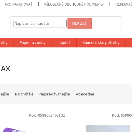
AKO NAKUPOVAŤ
VŠEOBECNÉ OBCHODNÉ PODMIENKY
REKLAMA
HĽADAŤ
reby
Papier a zošity
Lepidlá
Kancelárske potreby
MAX
nejšie
Najdrahšie
Najpredávanejšie
Abecedne
Kód:
8588003467102
Kód:
85880