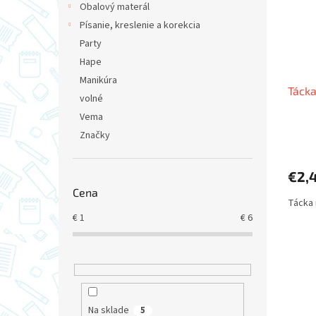
Obalový materál
Písanie, kreslenie a korekcia
Party
Hape
Manikúra
Tácka
volné
Vema
Značky
€2,
Cena
Tácka 
€
1
€
6
Na sklade
5