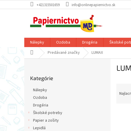
Prejsť
+421315501659
info@onlinepapiernictvo.sk
na
obsah
Nálepky
Ozdoba
Drogéria
Školské pot
Domov
Predávané značky
LUMAX
B
LU
o
Preskočiť
č
Kategórie
kategórie
n
R
ý
Nálepky
a
p
Najlac
Ozdoba
d
a
Drogéria
e
n
V
n
e
Školské potreby
ý
i
l
Papier a zošity
p
e
Lepidlá