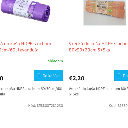
ká do koša HDPE s uchom
Vrecká do koša HDPE s uch
0cm/60l levanduľa
80x90+20cm 5+5ks
Skladom
Do košíka
Do
90
€2,20
 do koša HDPE s uchom 60x70cm/60l
Vrecká do koša HDPE s uchom 80
uľa
5+5ks
Kód:
8588007281230
Kód:
85880