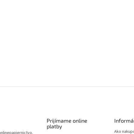
Prijímame online
Informá
platby
Ako nakup
onlinepapiernictvo.