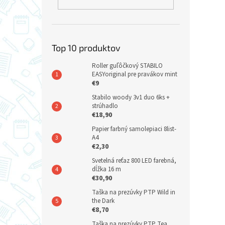
Top 10 produktov
Roller guľôčkový STABILO
EASYoriginal pre pravákov mint
€9
Stabilo woody 3v1 duo 6ks +
strúhadlo
€18,90
Papier farbný samolepiaci 8list-
A4
€2,30
Svetelná reťaz 800 LED farebná,
dĺžka 16 m
€30,90
Taška na prezúvky PTP Wild in
the Dark
€8,70
Taška na prezúvky PTP Tea