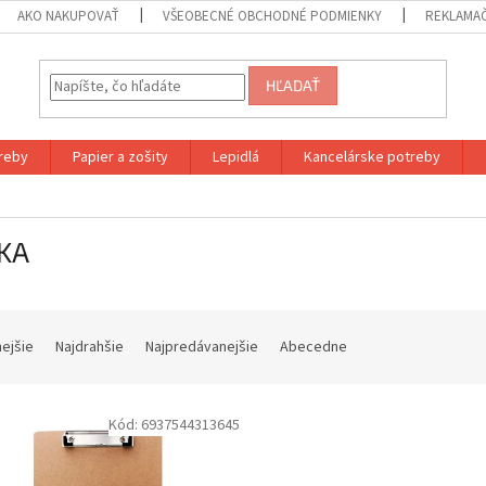
AKO NAKUPOVAŤ
VŠEOBECNÉ OBCHODNÉ PODMIENKY
REKLAMA
HĽADAŤ
reby
Papier a zošity
Lepidlá
Kancelárske potreby
KA
nejšie
Najdrahšie
Najpredávanejšie
Abecedne
Kód:
6937544313645