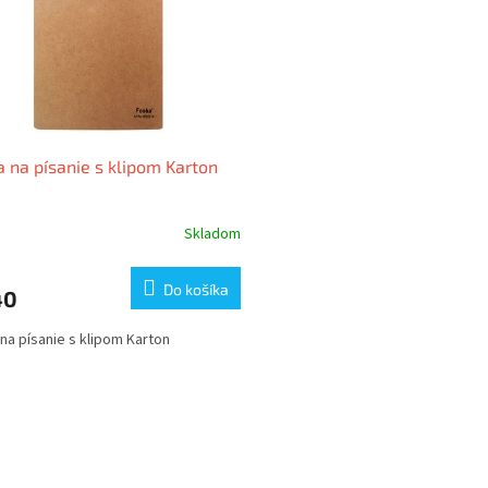
 na písanie s klipom Karton
Skladom
Do košíka
40
na písanie s klipom Karton
O
v
l
á
d