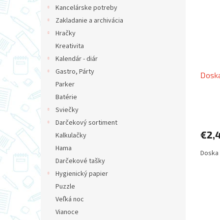
i
p
Kancelárske potreby
s
r
Zakladanie a archivácia
p
o
r
d
Hračky
o
u
Kreativita
d
k
Kalendár - diár
u
t
Gastro, Párty
Doska
k
o
Parker
t
v
o
Batérie
v
Sviečky
Darčekový sortiment
€2,
Kalkulačky
Hama
Doska 
Darčekové tašky
Hygienický papier
Puzzle
Veľká noc
Vianoce