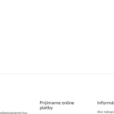
Prijímame online
Informá
platby
Ako nakup
onlinepapiernictvo.