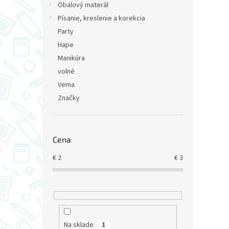
Obalový materál
Písanie, kreslenie a korekcia
Party
Hape
Manikúra
volné
Vema
Značky
Cena
€
2
€
3
Na sklade
1