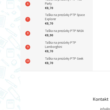
Party
€8,70
Taška na prezúvky PTP Space
Explorer
€8,70
Taška na prezúvky PTP NASA
€8,90
Taška na prezúvky PTP
Lamborghini
€8,70
Taška na prezúvky PTP Geek
€8,70
Z
á
p
ä
t
Kontakt
i
e
info
@