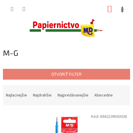
Prejsť
NÁKUP
na
obsah
KOŠÍK
M-G
OTVORIŤ FILTER
R
a
Najlacnejšie
Najdrahšie
Najpredávanejšie
Abecedne
d
e
V
n
Kód:
6942109563038
ý
i
p
e