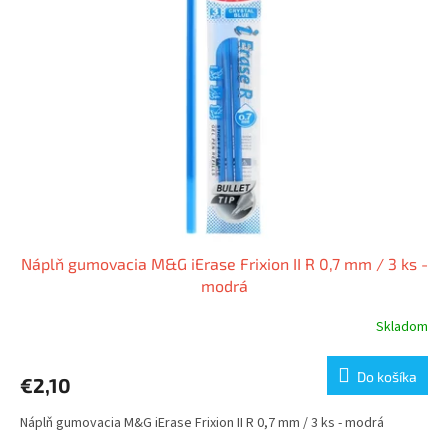
i
p
s
r
p
o
r
d
o
u
d
k
u
t
k
o
t
v
o
v
Náplň gumovacia M&G iErase Frixion II R 0,7 mm / 3 ks -
modrá
Skladom
Do košíka
€2,10
Náplň gumovacia M&G iErase Frixion II R 0,7 mm / 3 ks - modrá